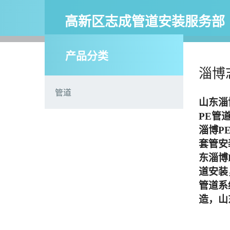
高新区志成管道安装服务部
产品分类
淄博
管道
山东淄
PE管
淄博
P
套管安
东淄博
道安装
管道
系
造，
山