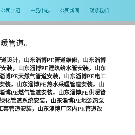
公司介绍
产品中心
公司新闻
联系我们
供暖管道。
管道设计，
山东淄博
PE
管道维修，
山东淄博
管安装，
山东淄博
PE建筑给水管安装，
山东
淄博
PE天然气管道安装，
山东淄博
PE电工
管安装，
山东淄博
PE热水采暖管道安装，
山
淄博
PE燃气管道安装，
山东淄博
PE供暖管
林绿化管道系统安装，
山东淄博
PE地源热泵
工套管
道安装，
山东淄博
厂区内
PE管道改